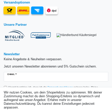
Versandoptionen
Unsere Partner
Newsletter
Keine Angebote & Neuheiten verpassen.
Jetzt unseren Newsletter abonnieren und 5% Gutschein sichern.
Newsletter
E-MAIL **
Honig
Hiermit bestätige ich, dass ich die
Daten­schutz­erklärung
gelesen habe. Meine
Einwilligung kann ich jederzeit widerrufen.**
Wir nutzen Cookies, um dein Shoperlebnis zu optimieren. Mit deiner
Zustimmung machst du dein Shopping-Erlebnis so dynamisch und
aufregend wie unser Angebot. Erfahre mehr in unserer
Abonnieren
Datenschutzerklärung. Du kannst deine Einstellungen jederzeit
anpassen.
** Hierbei handelt es sich um ein Pflichtfeld.