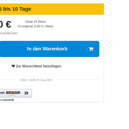
5 bis 10 Tage
0 €
Inhalt
25
Meter
Grundpreis
6,80 € / Meter
rsandkosten
In den Warenkorb
Zur Wunschliste hinzufügen
oder sofort kaufen