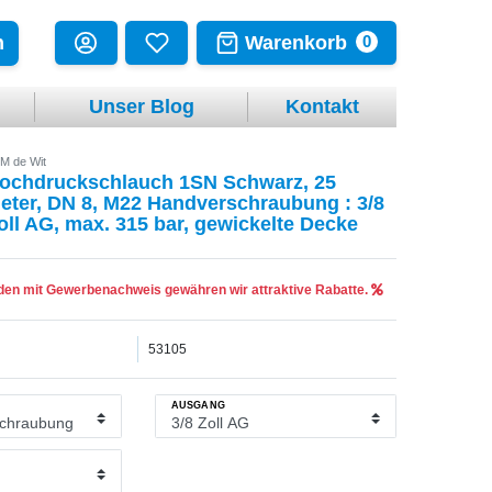
Warenkorb
n
0
Unser Blog
Kontakt
M de Wit
ochdruckschlauch 1SN Schwarz, 25
eter, DN 8, M22 Handverschraubung : 3/8
oll AG, max. 315 bar, gewickelte Decke
en mit Gewerbenachweis gewähren wir attraktive Rabatte.
53105
AUSGANG