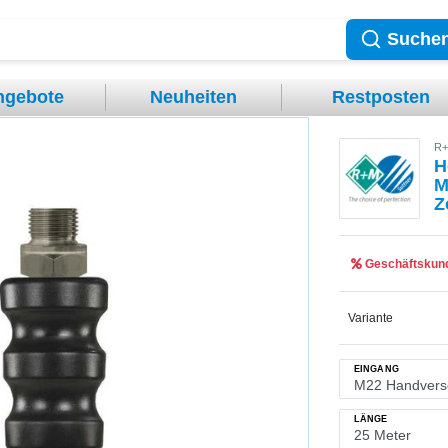
Suche
ngebote
Neuheiten
Restposten
R+
H
M
Z
Geschäftskund
Variante
EINGANG
LÄNGE