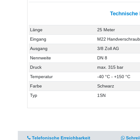
Technische
Länge
25 Meter
Eingang
M22 Handverschrau
Ausgang
3/8 Zoll AG
Nennweite
DN 8
Druck
max. 315 bar
Temperatur
-40 °C - +150 °C
Farbe
Schwarz
Typ
1SN
Telefonische Erreichbarkeit
Schrei