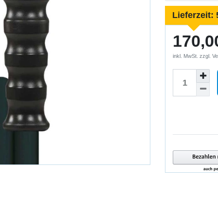
Lieferzeit:
170,0
inkl. MwSt. zzgl.
Ve