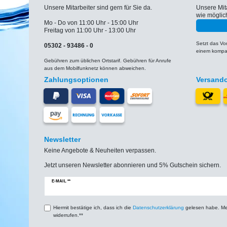
Unsere Mitarbeiter sind gern für Sie da.
Unsere Mit
wie möglic
Mo - Do von 11:00 Uhr - 15:00 Uhr
Freitag von 11:00 Uhr - 13:00 Uhr
Setzt das V
05302 - 93486 - 0
einem kompat
Gebühren zum üblichen Ortstarif. Gebühren für Anrufe
aus dem Mobilfunknetz können abweichen.
Zahlungsoptionen
Versand
Newsletter
Keine Angebote & Neuheiten verpassen.
Jetzt unseren Newsletter abonnieren und 5% Gutschein sichern.
Newsletter
E-MAIL **
Honig
Hiermit bestätige ich, dass ich die
Daten­schutz­erklärung
gelesen habe. Mein
widerrufen.**