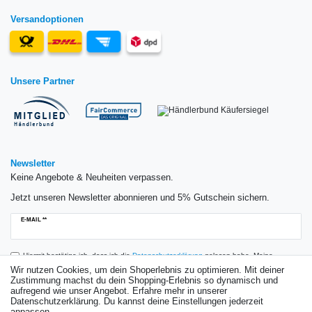
Versandoptionen
Unsere Partner
Newsletter
Keine Angebote & Neuheiten verpassen.
Jetzt unseren Newsletter abonnieren und 5% Gutschein sichern.
Newsletter
E-MAIL **
Honig
Hiermit bestätige ich, dass ich die
Daten­schutz­erklärung
gelesen habe. Meine
Einwilligung kann ich jederzeit widerrufen.**
Wir nutzen Cookies, um dein Shoperlebnis zu optimieren. Mit deiner
Zustimmung machst du dein Shopping-Erlebnis so dynamisch und
aufregend wie unser Angebot. Erfahre mehr in unserer
Abonnieren
Datenschutzerklärung. Du kannst deine Einstellungen jederzeit