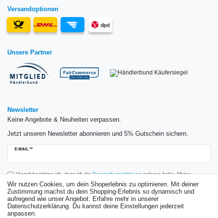
Versandoptionen
Unsere Partner
Newsletter
Keine Angebote & Neuheiten verpassen.
Jetzt unseren Newsletter abonnieren und 5% Gutschein sichern.
Newsletter
E-MAIL **
Honig
Hiermit bestätige ich, dass ich die
Daten­schutz­erklärung
gelesen habe. Meine
Einwilligung kann ich jederzeit widerrufen.**
Wir nutzen Cookies, um dein Shoperlebnis zu optimieren. Mit deiner
Zustimmung machst du dein Shopping-Erlebnis so dynamisch und
aufregend wie unser Angebot. Erfahre mehr in unserer
Abonnieren
Datenschutzerklärung. Du kannst deine Einstellungen jederzeit
anpassen.