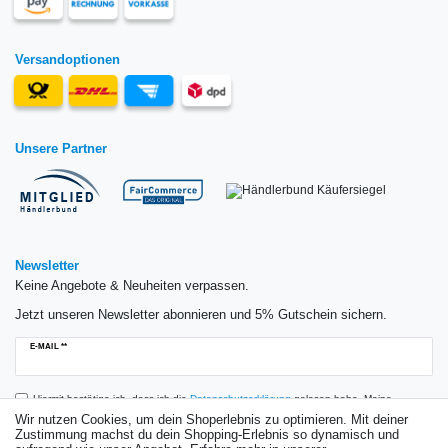
Versandoptionen
Unsere Partner
Newsletter
Keine Angebote & Neuheiten verpassen.
Jetzt unseren Newsletter abonnieren und 5% Gutschein sichern.
Newsletter
E-MAIL **
Honig
Hiermit bestätige ich, dass ich die
Daten­schutz­erklärung
gelesen habe. Meine
Einwilligung kann ich jederzeit widerrufen.**
Wir nutzen Cookies, um dein Shoperlebnis zu optimieren. Mit deiner
Zustimmung machst du dein Shopping-Erlebnis so dynamisch und