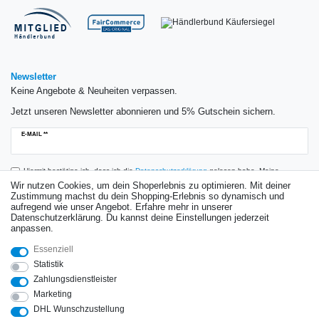
Newsletter
Keine Angebote & Neuheiten verpassen.
Jetzt unseren Newsletter abonnieren und 5% Gutschein sichern.
Newsletter
E-MAIL **
Honig
Hiermit bestätige ich, dass ich die
Daten­schutz­erklärung
gelesen habe. Meine
Einwilligung kann ich jederzeit widerrufen.**
Wir nutzen Cookies, um dein Shoperlebnis zu optimieren. Mit deiner
Zustimmung machst du dein Shopping-Erlebnis so dynamisch und
aufregend wie unser Angebot. Erfahre mehr in unserer
Abonnieren
Datenschutzerklärung. Du kannst deine Einstellungen jederzeit
anpassen.
** Hierbei handelt es sich um ein Pflichtfeld.
Essenziell
Bewertungen
Statistik
Zahlungsdienstleister
Marketing
DHL Wunschzustellung
Impressum
Daten­schutz­erklärung
AGB
Widerrufs­recht