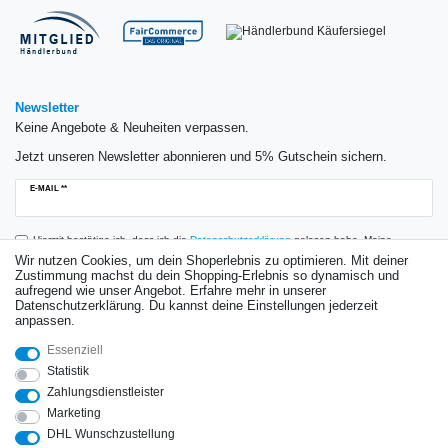
Newsletter
Keine Angebote & Neuheiten verpassen.
Jetzt unseren Newsletter abonnieren und 5% Gutschein sichern.
Newsletter
E-MAIL **
Honig
Hiermit bestätige ich, dass ich die
Daten­schutz­erklärung
gelesen habe. Meine
Einwilligung kann ich jederzeit widerrufen.**
Wir nutzen Cookies, um dein Shoperlebnis zu optimieren. Mit deiner
Zustimmung machst du dein Shopping-Erlebnis so dynamisch und
aufregend wie unser Angebot. Erfahre mehr in unserer
Abonnieren
Datenschutzerklärung. Du kannst deine Einstellungen jederzeit
anpassen.
** Hierbei handelt es sich um ein Pflichtfeld.
Essenziell
Bewertungen
Statistik
Zahlungsdienstleister
Marketing
DHL Wunschzustellung
Impressum
Daten­schutz­erklärung
AGB
Widerrufs­recht